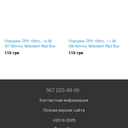
Поршень GY6 150cc, +0.50
Поршень GY6 150cc, +1.00
(57.90mm). Mototech Red Box
(58.40mm). Mototech Red Box
110 грн
110 грн
067 223-48-90
Контактная информация
Полная версия сайта
©2018-2025