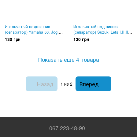
Игольчатый подшипник
Игольчатый подшипник
(сепаратор) Yamaha 50, Jog,
(сепаратор) Suzuki Lets I,II,III,
Aprio, Axis , Gear, Mint, Vino
Sepia, Address 50, Verde, Run.
130 грн
130 грн
3KJ, 5BM. SEE, Тайвань
SEE, Тайвань
Показать еще 4 товара
Назад
Вперед
1
из 2
067 223-48-90