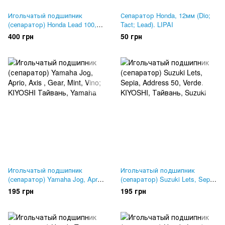
Игольчатый подшипник
Сепаратор Honda, 12мм (Dio;
(сепаратор) Honda Lead 100,
Tact; Lead). LIPAI
JF-06. Original Japan
400 грн
50 грн
Игольчатый подшипник
Игольчатый подшипник
(сепаратор) Yamaha Jog, Aprio,
(сепаратор) Suzuki Lets, Sepia,
Axis , Gear, Mint, Vino;
Address 50, Verde. KIYOSHI,
195 грн
195 грн
KIYOSHI Тайвань
Тайвань