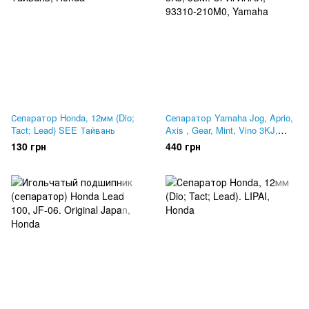
Сепаратор Honda, 12мм (Dio;
Сепаратор Yamaha Jog, Aprio,
Tact; Lead) SEE Тайвань
Axis , Gear, Mint, Vino 3KJ,
5BM. ОРИГИНАЛ, 93310-210M0
130 грн
440 грн