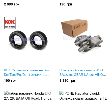
Vox. CHARMO, Тайвань
(ТОЛСТЫЙ вал) 19.5x31x7.
2 080 грн
190 грн
15.6x25.5x7
KOK Сальники коленвала 2шт
Помпа в сборе Yamaha JOG
Dio/Tact/Pal/DJ. ТОНКИЙ вал
SA36/39; GEAR UA-06; VINO
15.6x25.5x7
SA26; VOX. M-Tech
190 грн
1 330 грн