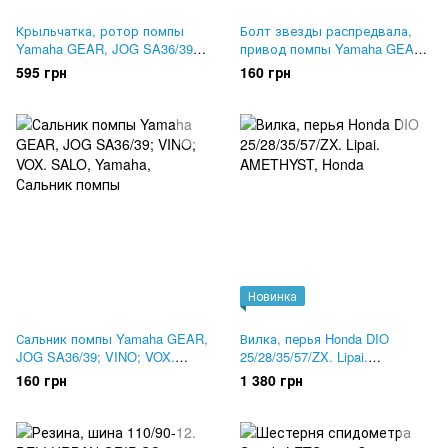
Крыльчатка, ротор помпы
Болт звезды распредвала,
Yamaha GEAR, JOG SA36/39;
привод помпы Yamaha GEAR,
VINO; VOX. Оригинал 5ST-
JOG SA36; VINO; VOX.
595 грн
160 грн
E2450-01
Оригинал 90105-08876
Новинка
Сальник помпы Yamaha GEAR,
Вилка, перья Honda DIO
JOG SA36/39; VINO; VOX.
25/28/35/57/ZX. Lipai.
SALO
AMETHYST
160 грн
1 380 грн