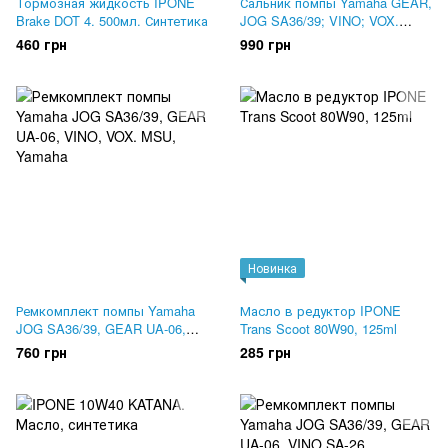
Тормозная жидкость IPONE
Сальник помпы Yamaha GEAR,
Brake DOT 4. 500мл. Синтетика
JOG SA36/39; VINO; VOX.
Оригинал 93103-10011
460 грн
990 грн
Новинка
Ремкомплект помпы Yamaha
Масло в редуктор IPONE
JOG SA36/39, GEAR UA-06,
Trans Scoot 80W90, 125ml
VINO, VOX. MSU
760 грн
285 грн