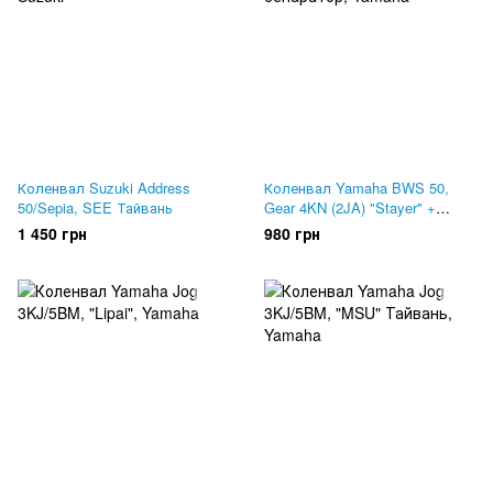
Коленвал Suzuki Address
Коленвал Yamaha BWS 50,
50/Sepia, SEE Тайвань
Gear 4KN (2JA) "Stayer" +
сепаратор
1 450 грн
980 грн