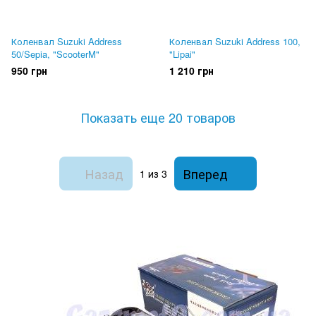
Коленвал Suzuki Address
Коленвал Suzuki Address 100,
50/Sepia, "ScooterM"
"Lipai"
950 грн
1 210 грн
Показать еще 20 товаров
Назад
Вперед
1
из 3