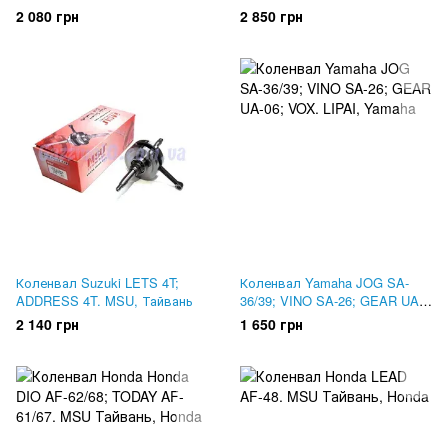
Vox. CHARMO, Тайвань
2 080 грн
2 850 грн
Коленвал Suzuki LETS 4T;
Коленвал Yamaha JOG SA-
ADDRESS 4T. MSU, Тайвань
36/39; VINO SA-26; GEAR UA-
06; VOX. LIPAI
2 140 грн
1 650 грн