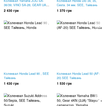
Коленвал Yamaha JOG SA-
Коленвал Honda Dio 34, 35,
36/39; VINO SA-26; GEAR UA-
Cesta. 34 мм. SEE, Тайвань
06; VOX. MSU, Тайвань
2 430 грн
1 370 грн
Коленвал Honda Lead 90 , SEE
Коленвал Honda Lead 50 (AF-
Тайвань
20) SEE Тайвань
1 430 грн
1 530 грн