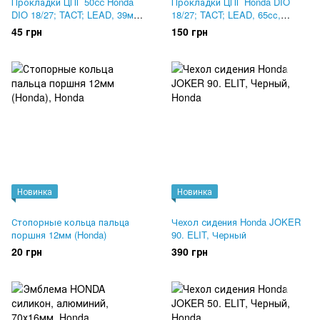
Прокладки ЦПГ 50сс Honda
Прокладки ЦПГ Honda DIO
DIO 18/27; TACT; LEAD, 39мм.
18/27; TACT; LEAD, 65cc,
KUROSAWA
43мм. Mototech, Тайвань
45 грн
150 грн
Новинка
Новинка
Стопорные кольца пальца
Чехол сидения Honda JOKER
поршня 12мм (Honda)
90. ELIT, Черный
20 грн
390 грн