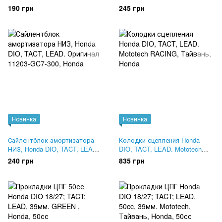
(ТОЛСТЫЙ вал) 19.5x31x7.
Оригинал 28253-GN2-601
190 грн
245 грн
15.6x25.5x7
Новинка
Новинка
Сайлентблок амортизатора
Колодки сцепления Honda
НИЗ, Honda DIO, TACT, LEAD.
DIO, TACT, LEAD. Mototech
Оригинал 11203-GC7-300
RACING, Тайвань
240 грн
835 грн