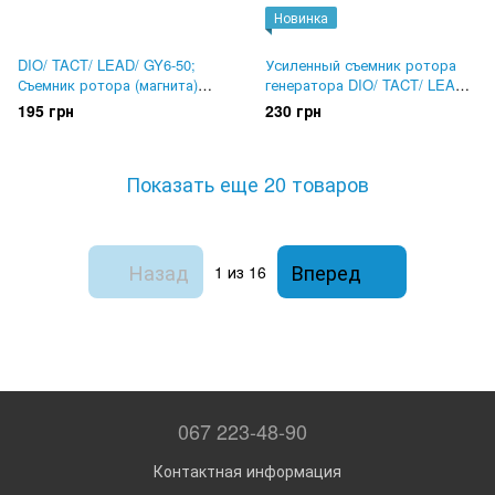
Новинка
DIO/ TACT/ LEAD/ GY6-50;
Усиленный съемник ротора
Съемник ротора (магнита)
генератора DIO/ TACT/ LEAD/
генератора
GY6-50
195 грн
230 грн
Показать еще 20 товаров
Назад
Вперед
1
из 16
067 223-48-90
Контактная информация