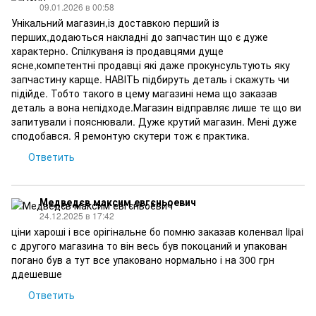
09.01.2026 в 00:58
Унікальний магазин,із доставкою перший із
перших,додаються накладні до запчастин що є дуже
характерно. Спілкуваня із продавцями дуще
ясне,компетентні продавці які даже прокунсультують яку
запчастину карще. НАВІТЬ підбируть деталь і скажуть чи
підійде. Тобто такого в цему магазині нема що заказав
деталь а вона непідходе.Магазин відправляє лише те що ви
запитували і пояснювали. Дуже крутий магазин. Мені дуже
сподобався. Я ремонтую скутери тож є практика.
Ответить
Медведєв максим евгєньоевич
24.12.2025 в 17:42
ціни хароші і все орігінальне бо помню заказав коленвал lipai
с другого магазина то він весь був покоцаний и упакован
погано був а тут все упаковано нормально і на 300 грн
ддешевше
Ответить