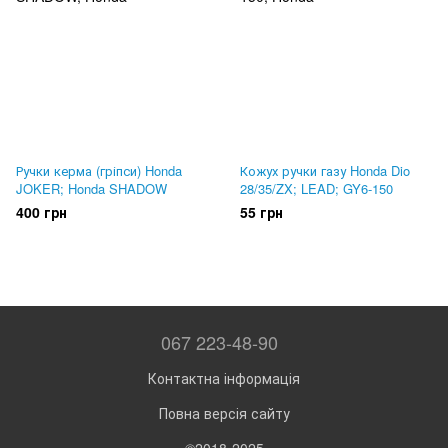
Ручки керма (гріпси) Honda
Кожух ручки газу Honda Dio
JOKER; Honda SHADOW
28/35/ZX; LEAD; GY6-150
400 грн
55 грн
067 223-48-90
Контактна інформація
Повна версія сайту