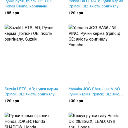
Ручки руля, гріпси RETRO;
Honda DIO / TACT; Ручки керма
Honda Giorno, коричневі
(гріпси) ОЕ; якість оригіналу
185 грн
120 грн
2
Suzuki LETS, AD; Ручки керма
Yamaha JOG SA36 / 39; VINO.
(гріпси) ОЕ; якість оригіналу
Ручки керма (гріпси) ОЕ; якість
оригіналу
120 грн
130 грн