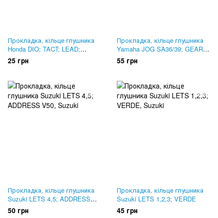
Прокладка, кільце глушника
Прокладка, кільце глушника
Honda DIO; TACT; LEAD;
Yamaha JOG SA36/39; GEAR
GIORNO. Синій металоазбест
UA-06; VOX; VINO SA-26
25 грн
55 грн
Прокладка, кільце глушника
Прокладка, кільце глушника
Suzuki LETS 4,5; ADDRESS
Suzuki LETS 1,2,3; VERDE
V50
50 грн
45 грн