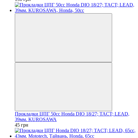
Прокладки ЦПГ 50сс Honda DIO 18/27; TACT; LEAD,
39мм. KUROSAWA
45 грн