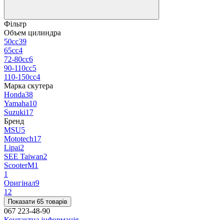
Фільтр
Объем цилиндра
50сс
39
65сс
4
72-80сс
6
90-110cc
5
110-150сс
4
Марка скутера
Honda
38
Yamaha
10
Suzuki
17
Бренд
MSU
5
Mototech
17
Lipai
2
SEE Taiwan
2
ScooterM
1
1
Оригінал
9
12
Показати 65 товарів
067 223-48-90
Контактна інформація