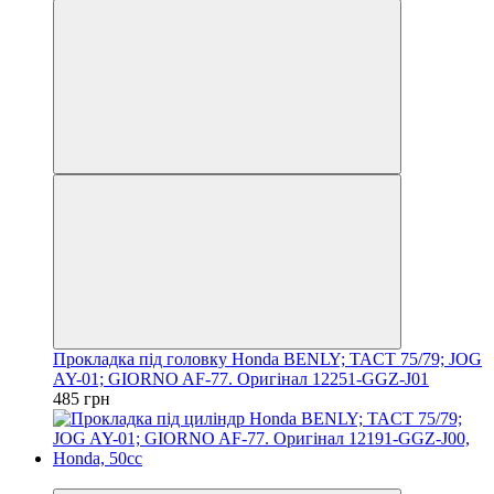
Прокладка під головку Honda BENLY; TACT 75/79; JOG
AY-01; GIORNO AF-77. Оригінал 12251-GGZ-J01
485 грн
Новинка