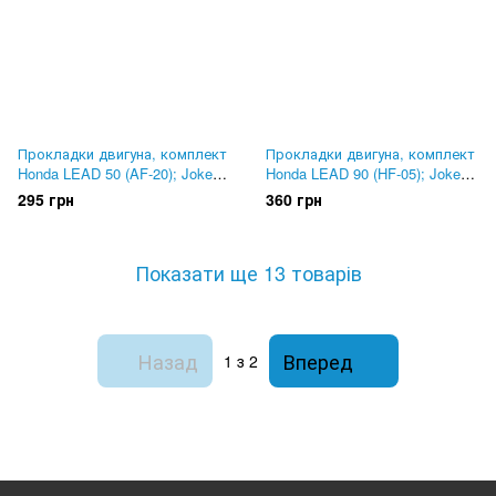
Прокладки двигуна, комплект
Прокладки двигуна, комплект
Honda LEAD 50 (AF-20); Joker
Honda LEAD 90 (HF-05); Joker
50. Mototech
90. MSU Тайвань
295 грн
360 грн
Показати ще 13 товарів
Назад
Вперед
1
з 2