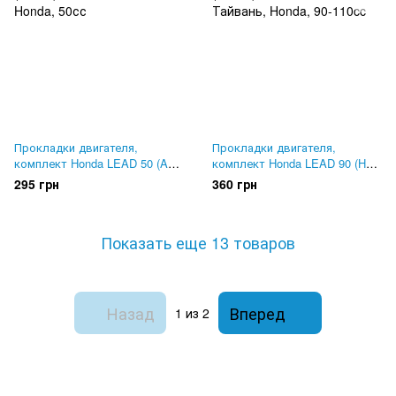
Прокладки двигателя,
Прокладки двигателя,
комплект Honda LEAD 50 (AF-
комплект Honda LEAD 90 (HF-
20); Joker 50. Mototech
05); Joker 90. MSU Тайвань
295 грн
360 грн
Показать еще 13 товаров
Назад
Вперед
1
из 2