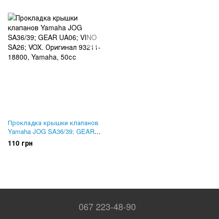
Прокладка крышки клапанов
Yamaha JOG SA36/39; GEAR
UA06; VINO SA26; VOX.
110 грн
Оригинал 93211-18800
067 223-48-90