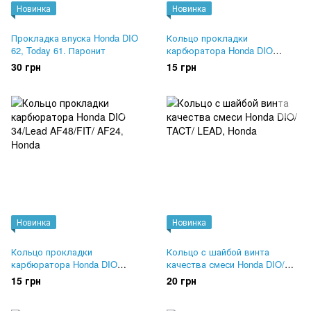
Новинка
Новинка
Прокладка впуска Honda DIO
Кольцо прокладки
62, Today 61. Паронит
карбюратора Honda DIO
18/27/Lead AF20
30 грн
15 грн
Новинка
Новинка
Кольцо прокладки
Кольцо c шайбой винта
карбюратора Honda DIO
качества смеси Honda DIO/
34/Lead AF48/FIT/ AF24
TACT/ LEAD
15 грн
20 грн