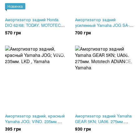
Новинка
Амортизатор задний Honda
Амортизатор задний
DIO 62/68; TODAY. MOTOTECH,
усиленный Yamaha JOG SA-36,
255мм
SA-39. 250мм KIYOSHI,
570 грн
700 грн
Тайвань
Амортизатор задний, красный
Амортизатор задний Yamaha
Yamaha JOG; VINO. 235мм.
GEAR 5KN; UA06. 275мм.
LKD
Mototech ADVANCE
395 грн
930 грн