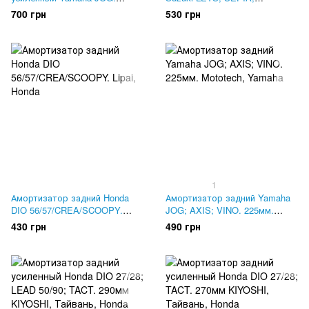
230мм. NDT
ADDRESS. 270мм. NDT
700 грн
530 грн
1
Амортизатор задний Honda
Амортизатор задний Yamaha
DIO 56/57/CREA/SCOOPY.
JOG; AXIS; VINO. 225мм.
Lipai
Mototech
430 грн
490 грн