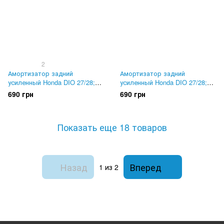
2
Амортизатор задний
Амортизатор задний
усиленный Honda DIO 27/28;
усиленный Honda DIO 27/28;
LEAD 50/90; TACT. 290мм
TACT. 270мм KIYOSHI,
690 грн
690 грн
KIYOSHI, Тайвань
Тайвань
Показать еще 18 товаров
Назад
Вперед
1
из 2