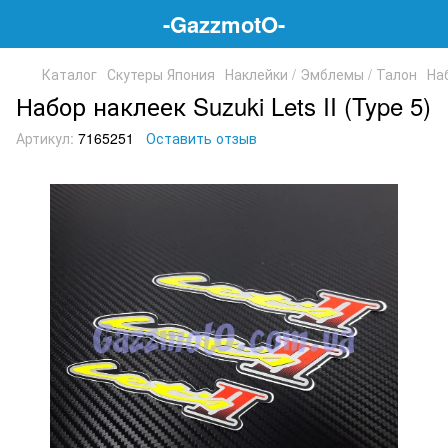
-GazzmotO-
Каталог
Скутеры Япония
Наклейки / Эмблемы / Талон
Наб
Набор наклеек Suzuki Lets II (Type 5)
Артикул:
7165251
Оставить отзыв