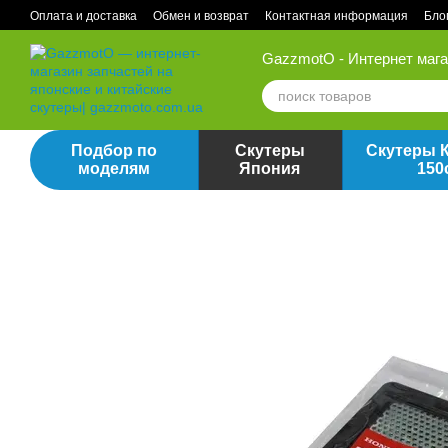
Перейти к основному контенту
Оплата и доставка
Обмен и возврат
Контактная информация
Бло
GazzmotO - Интернет мага
Подбор по
Скутеры
Скутеры К
моделям
Япония
150