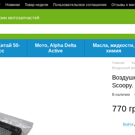
г
Новинки
Товар недели
Пользовательское соглашение
Отзывы о ма
зин мотозапчастей
итай 50-
Мото, Alpha Delta
Масла, жидкости,
сс
Active
химия
Главная
К
Воздушный фил
Воздушн
Scoopy.
В наличии
770 г
Войти
%