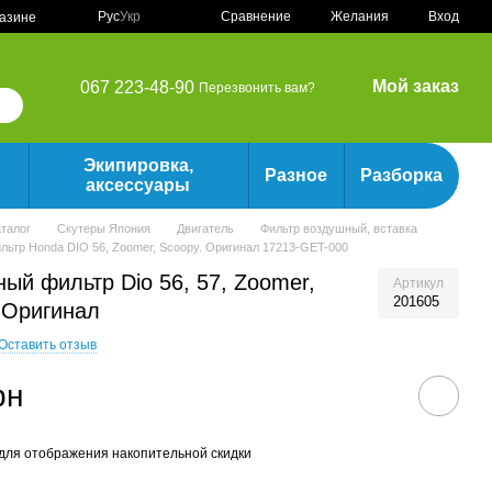
Сравнение
Рус
Укр
Желания
Вход
газине
Мой заказ
067 223-48-90
Перезвонить вам?
Экипировка,
Разное
Разборка
аксессуары
аталог
Скутеры Япония
Двигатель
Фильтр воздушный, вставка
ьтр Honda DIO 56, Zoomer, Scoopy. Оригинал 17213-GET-000
ый фильтр Dio 56, 57, Zoomer,
Артикул
201605
 Оригинал
Оставить отзыв
рн
для отображения накопительной скидки